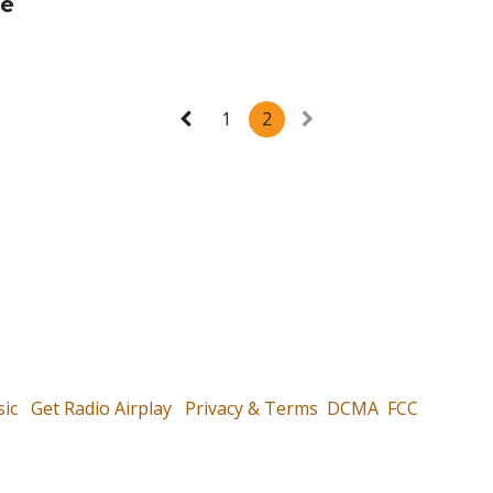
se
1
2
ic
Get Radio Airplay
Privacy & Terms
DCMA
FCC