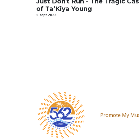
Just Don't Run - The Tragic Ca
of Ta’Kiya Young
5 sept 2023
Promote My Mus