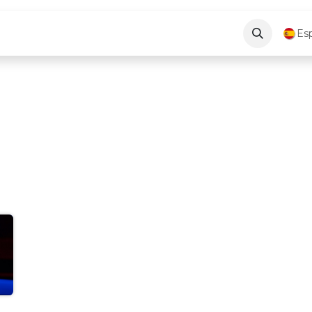
log
About Us
Contáctenos
Es